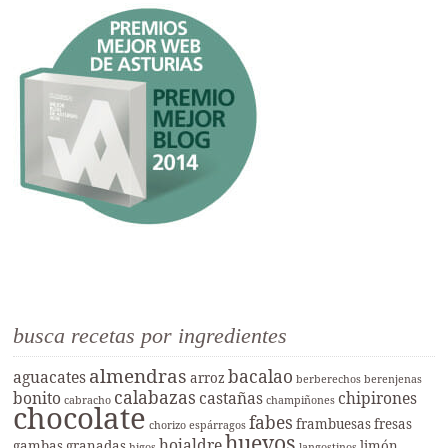
busca recetas por ingredientes
almendras
bacalao
aguacates
arroz
berberechos
berenjenas
calabazas
bonito
castañas
chipirones
cabracho
champiñones
chocolate
fabes
frambuesas
fresas
chorizo
espárragos
huevos
hojaldre
gambas
granadas
limón
higos
langostinos