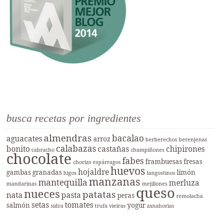
busca recetas por ingredientes
almendras
bacalao
aguacates
arroz
berberechos
berenjenas
calabazas
bonito
castañas
chipirones
cabracho
champiñones
chocolate
fabes
frambuesas
fresas
chorizo
espárragos
huevos
hojaldre
gambas
granadas
limón
higos
langostinos
manzanas
mantequilla
merluza
mandarinas
mejillones
queso
nueces
patatas
nata
pasta
peras
remolacha
setas
tomates
salmón
yogur
sidra
trufa
vieiras
zanahorias