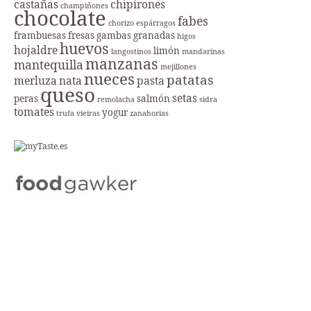
castañas
chipirones
champiñones
chocolate
fabes
chorizo
espárragos
frambuesas
fresas
gambas
granadas
higos
huevos
hojaldre
limón
langostinos
mandarinas
manzanas
mantequilla
mejillones
nueces
patatas
merluza
nata
pasta
queso
setas
peras
salmón
remolacha
sidra
tomates
yogur
trufa
vieiras
zanahorias