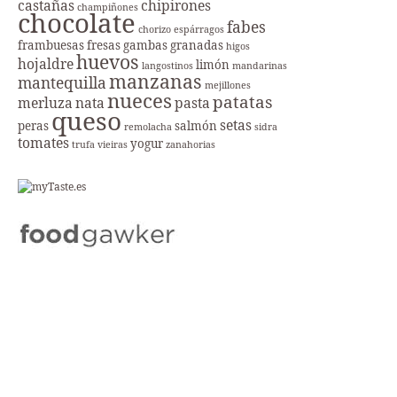
castañas
chipirones
champiñones
chocolate
fabes
chorizo
espárragos
frambuesas
fresas
gambas
granadas
higos
huevos
hojaldre
limón
langostinos
mandarinas
manzanas
mantequilla
mejillones
nueces
patatas
merluza
nata
pasta
queso
setas
peras
salmón
remolacha
sidra
tomates
yogur
trufa
vieiras
zanahorias