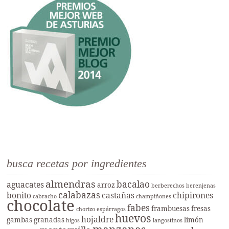
busca recetas por ingredientes
almendras
bacalao
aguacates
arroz
berberechos
berenjenas
calabazas
bonito
castañas
chipirones
cabracho
champiñones
chocolate
fabes
frambuesas
fresas
chorizo
espárragos
huevos
hojaldre
gambas
granadas
limón
higos
langostinos