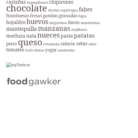
castañas
chipirones
champiñones
chocolate
fabes
chorizo
espárragos
frambuesas
fresas
gambas
granadas
higos
huevos
hojaldre
limón
langostinos
mandarinas
manzanas
mantequilla
mejillones
nueces
patatas
merluza
nata
pasta
queso
setas
peras
salmón
remolacha
sidra
tomates
yogur
trufa
vieiras
zanahorias