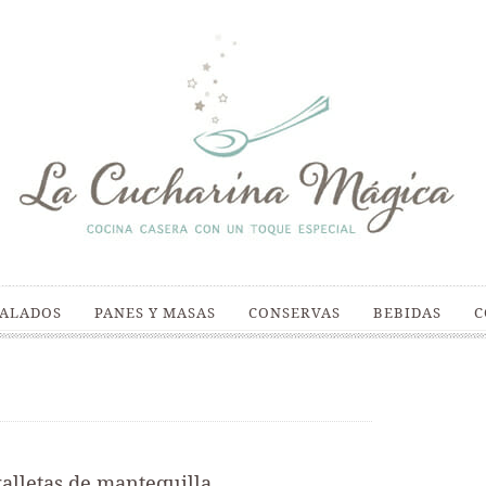
SALADOS
PANES Y MASAS
CONSERVAS
BEBIDAS
C
galletas de mantequilla