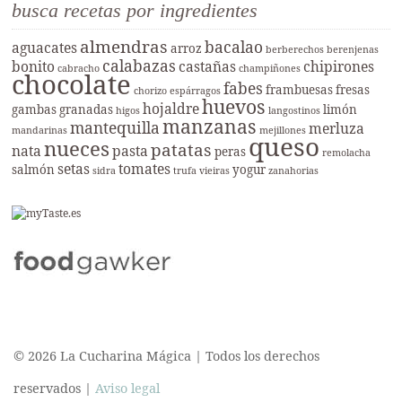
busca recetas por ingredientes
almendras
bacalao
aguacates
arroz
berberechos
berenjenas
calabazas
bonito
castañas
chipirones
cabracho
champiñones
chocolate
fabes
frambuesas
fresas
chorizo
espárragos
huevos
hojaldre
gambas
granadas
limón
higos
langostinos
manzanas
mantequilla
merluza
mandarinas
mejillones
queso
nueces
patatas
nata
pasta
peras
remolacha
setas
tomates
salmón
yogur
sidra
trufa
vieiras
zanahorias
© 2026 La Cucharina Mágica | Todos los derechos
reservados |
Aviso legal