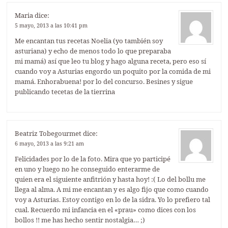
Maria
dice:
5 mayo, 2013 a las 10:41 pm
Me encantan tus recetas Noelia (yo también soy
asturiana) y echo de menos todo lo que preparaba
mi mamá) así que leo tu blog y hago alguna receta, pero eso sí
cuando voy a Asturias engordo un poquito por la comida de mi
mamá. Enhorabuena! por lo del concurso. Besines y sigue
publicando tecetas de la tierrina
Beatriz Tobegourmet
dice:
6 mayo, 2013 a las 9:21 am
Felicidades por lo de la foto. Mira que yo participé
en uno y luego no he conseguido enterarme de
quien era el siguiente anfitrión y hasta hoy! :( Lo del bollu me
llega al alma. A mi me encantan y es algo fijo que como cuando
voy a Asturias. Estoy contigo en lo de la sidra. Yo lo prefiero tal
cual. Recuerdo mi infancia en el «prau» como dices con los
bollos !! me has hecho sentir nostalgia… ;)