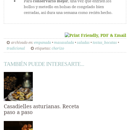
Para
conservarlo mejor
, una vez que enfríen los
bollos y metedlo en bolsas de congelado bien
cerradas, así dura una semana como recién hecho.
archivado en:
empanada
•
masasalada
•
saladas
•
tostas_bocatas
•
tradicional
etiquetas:
chorizo
TAMBIÉN PUEDE INTERESARTE...
Casadielles asturianas. Receta
paso a paso