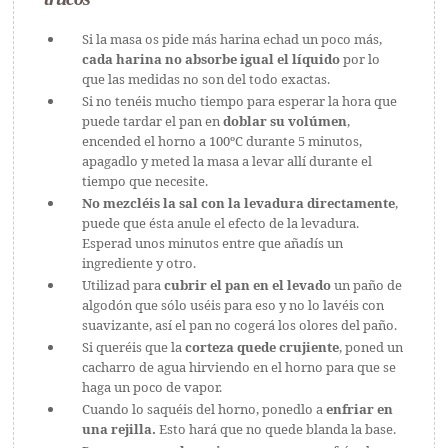
Si la masa os pide más harina echad un poco más,
cada harina no absorbe igual el líquido
por lo
que las medidas no son del todo exactas.
Si no tenéis mucho tiempo para esperar la hora que
puede tardar el pan en
doblar su volúmen
,
encended el horno a 100ºC durante 5 minutos,
apagadlo y meted la masa a levar allí durante el
tiempo que necesite.
No mezcléis la sal con la levadura directamente
,
puede que ésta anule el efecto de la levadura.
Esperad unos minutos entre que añadís un
ingrediente y otro.
Utilizad para
cubrir el pan en el levado
un paño de
algodón que sólo uséis para eso y no lo lavéis con
suavizante, así el pan no cogerá los olores del paño.
Si queréis que la
corteza quede crujiente
, poned un
cacharro de agua hirviendo en el horno para que se
haga un poco de vapor.
Cuando lo saquéis del horno, ponedlo a
enfriar en
una rejilla.
Esto hará que no quede blanda la base.