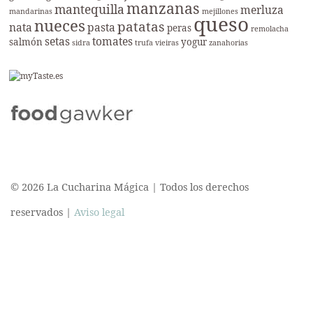
manzanas
mantequilla
merluza
mandarinas
mejillones
queso
nueces
patatas
nata
pasta
peras
remolacha
setas
tomates
salmón
yogur
sidra
trufa
vieiras
zanahorias
© 2026 La Cucharina Mágica | Todos los derechos
reservados |
Aviso legal