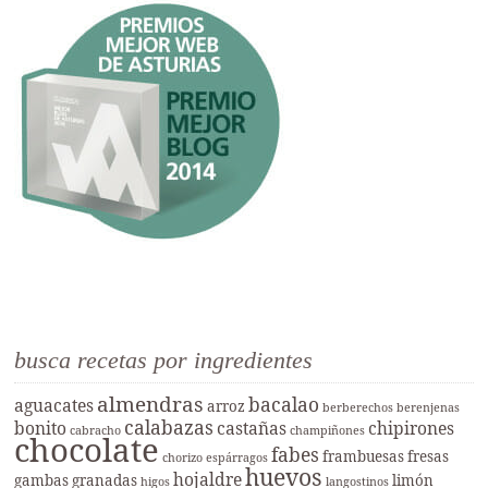
busca recetas por ingredientes
almendras
bacalao
aguacates
arroz
berberechos
berenjenas
calabazas
bonito
castañas
chipirones
cabracho
champiñones
chocolate
fabes
frambuesas
fresas
chorizo
espárragos
huevos
hojaldre
gambas
granadas
limón
higos
langostinos