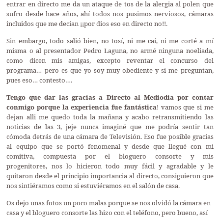
entrar en directo me da un ataque de tos de la alergia al polen que
sufro desde hace años, ahí todos nos pusimos nerviosos, cámaras
incluidos que me decían ¡¡por dios eso en directo no!!.
Sin embargo, todo salió bien, no tosí, ni me caí, ni me corté a mí
misma o al presentador Pedro Laguna, no armé ninguna noeliada,
como dicen mis amigas, excepto reventar el concurso del
programa… pero es que yo soy muy obediente y si me preguntan,
pues eso… contesto….
Tengo que dar las gracias a Directo al Mediodía por contar
conmigo porque la experiencia fue fantástica
! vamos que si me
dejan alli me quedo toda la mañana y acabo retransmitiendo las
noticias de las 3, jeje nunca imaginé que me podría sentir tan
cómoda detrás de una cámara de Televisión. Eso fue posible gracias
al equipo que se portó fenomenal y desde que llegué con mi
comitiva, compuesta por el bloguero consorte y mis
progenitores, nos lo hicieron todo muy fácil y agradable y le
quitaron desde el principio importancia al directo, consiguieron que
nos sintiéramos como si estuviéramos en el salón de casa.
Os dejo unas fotos un poco malas porque se nos olvidó la cámara en
casa y el bloguero consorte las hizo con el teléfono, pero bueno, así