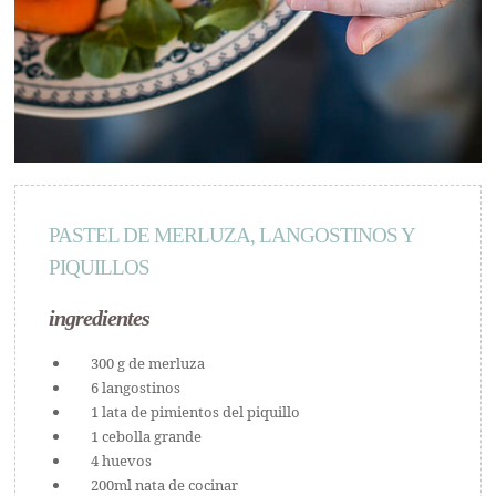
PASTEL DE MERLUZA, LANGOSTINOS Y
PIQUILLOS
ingredientes
300 g de merluza
6 langostinos
1 lata de pimientos del piquillo
1 cebolla grande
4 huevos
200ml nata de cocinar