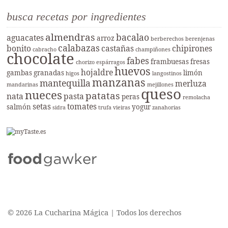
busca recetas por ingredientes
almendras
bacalao
aguacates
arroz
berberechos
berenjenas
calabazas
bonito
castañas
chipirones
cabracho
champiñones
chocolate
fabes
frambuesas
fresas
chorizo
espárragos
huevos
hojaldre
gambas
granadas
limón
higos
langostinos
manzanas
mantequilla
merluza
mandarinas
mejillones
queso
nueces
patatas
nata
pasta
peras
remolacha
setas
tomates
salmón
yogur
sidra
trufa
vieiras
zanahorias
© 2026 La Cucharina Mágica | Todos los derechos