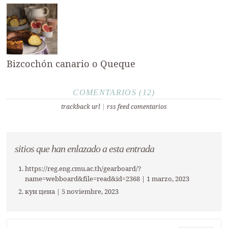
Bizcochón canario o Queque
COMENTARIOS (12)
trackback url
|
rss feed comentarios
sitios que han enlazado a esta entrada
https://reg.eng.cmu.ac.th/gearboard/?
name=webboard&file=read&id=2368
| 1 marzo, 2023
кун цена
| 5 noviembre, 2023