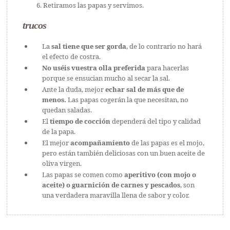
Retiramos las papas y servimos.
trucos
La
sal tiene que ser gorda
, de lo contrario no hará
el efecto de costra.
No uséis vuestra olla preferida
para hacerlas
porque se ensucian mucho al secar la sal.
Ante la duda, mejor
echar sal de más que de
menos.
Las papas cogerán la que necesitan, no
quedan saladas.
El
tiempo de cocción
dependerá del tipo y calidad
de la papa.
El mejor
acompañamiento
de las papas es el mojo,
pero están también deliciosas con un buen aceite de
oliva virgen.
Las papas se comen como
aperitivo (con mojo o
aceite) o guarnición de carnes y pescados
, son
una verdadera maravilla llena de sabor y color.