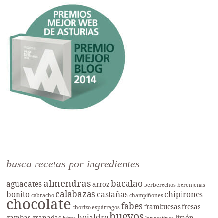
busca recetas por ingredientes
almendras
bacalao
aguacates
arroz
berberechos
berenjenas
calabazas
bonito
castañas
chipirones
cabracho
champiñones
chocolate
fabes
frambuesas
fresas
chorizo
espárragos
huevos
hojaldre
gambas
granadas
limón