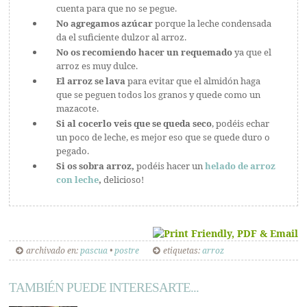
cuenta para que no se pegue.
No agregamos azúcar
porque la leche condensada
da el suficiente dulzor al arroz.
No os recomiendo hacer un requemado
ya que el
arroz es muy dulce.
El arroz se lava
para evitar que el almidón haga
que se peguen todos los granos y quede como un
mazacote.
Si al cocerlo veis que se queda seco
, podéis echar
un poco de leche, es mejor eso que se quede duro o
pegado.
Si os sobra arroz,
podéis hacer un
helado de arroz
con leche
,
delicioso!
archivado en:
pascua
•
postre
etiquetas:
arroz
TAMBIÉN PUEDE INTERESARTE...