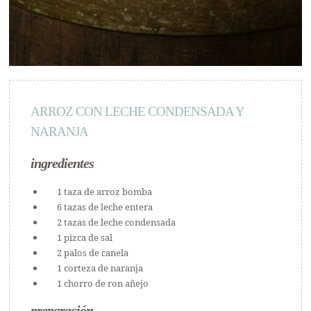
ARROZ CON LECHE CONDENSADA Y
NARANJA
ingredientes
1 taza de arroz bomba
6 tazas de leche entera
2 tazas de leche condensada
1 pizca de sal
2 palos de canela
1 corteza de naranja
1 chorro de ron añejo
preparación