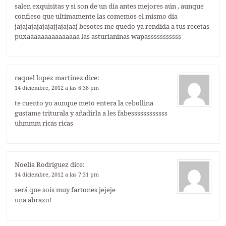
salen exquisitas y si son de un día antes mejores aún , aunque
confieso que ultimamente las comemos el mismo día
jajajajajajajajjajajaaj besotes me quedo ya rendida a tus recetas
puxaaaaaaaaaaaaaaa las asturianinas wapasssssssssss
raquel lopez martinez
dice:
14 diciembre, 2012 a las 6:38 pm
te cuento yo aunque meto entera la cebollina
gustame triturala y añadirla a les fabessssssssssss
uhmmm ricas ricas
Noelia Rodríguez
dice:
14 diciembre, 2012 a las 7:31 pm
será que sois muy fartones jejeje
una abrazo!