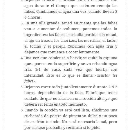
agua durante el tiempo que estén en remojo las
fabes. Cambiamos el agua
una vez, cuando lleven 3
ó 4 horas.
En una olla grande, tened en cuenta que las fabes
van a aumentar de volumen, ponemos todos lo
ingredientes: las fabes, la cebolla partida a la mitad,
el ajo en trozos, los chorizos, las morcillas, el lacón,
el tocino y el perejil. Cubrimos con agua fría y
dejamos que comience a cocer lentamente.
Una vez que comienza a hervir, se quita la espuma
que aparece en la superficie y se va echando agua
fría, 1/4 de vaso, cada vez que hierba con
intensidad. Esto es lo que se llama «
asustar les
fabes».
Dejamos cocer todo junto lentamente durante 2 ó 3
horas, dependiendo de la faba. Habrá que tener
cuidado de que no alcancen una cocción alta, ya que
deberá ser lenta en todo momento.
Cuando la cocción ya esté casi lista, añadimos una
cucharada de postre de pimentón dulce y un
poco
de azafrán tostado. No será necesaria la sal, pero
por si acaso probadla y rectificar si lo pide.