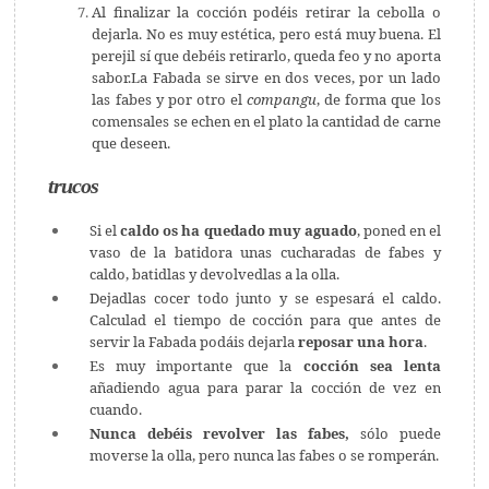
Al finalizar la cocción podéis retirar la cebolla o
dejarla. No es muy estética, pero está muy buena. El
perejil sí que debéis retirarlo, queda feo y no aporta
sabor.
La Fabada se sirve en dos veces, por un lado
las fabes y por otro el
compangu
, de forma que los
comensales se echen en el plato la cantidad de carne
que deseen.
trucos
Si el
caldo os ha quedado muy aguado
, poned en el
vaso de la batidora unas cucharadas de fabes y
caldo, batidlas y devolvedlas a la olla.
Dejadlas cocer todo junto y se espesará el caldo.
Calculad el tiempo de cocción para que antes de
servir la Fabada podáis dejarla
reposar una hora
.
Es muy importante que la
cocción sea lenta
añadiendo agua para parar la cocción de vez en
cuando.
Nunca debéis revolver las fabes,
sólo puede
moverse la olla, pero nunca las fabes o se romperán.