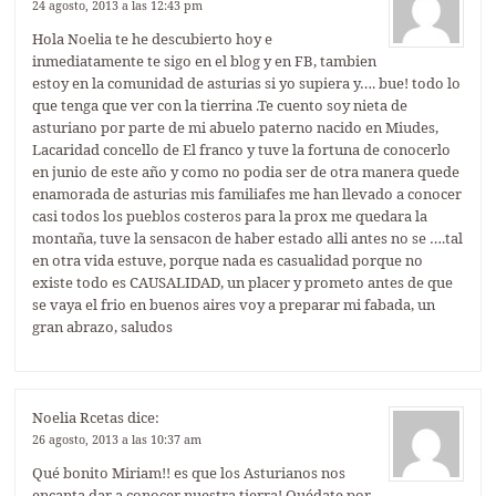
24 agosto, 2013 a las 12:43 pm
Hola Noelia te he descubierto hoy e
inmediatamente te sigo en el blog y en FB, tambien
estoy en la comunidad de asturias si yo supiera y…. bue! todo lo
que tenga que ver con la tierrina .Te cuento soy nieta de
asturiano por parte de mi abuelo paterno nacido en Miudes,
Lacaridad concello de El franco y tuve la fortuna de conocerlo
en junio de este año y como no podia ser de otra manera quede
enamorada de asturias mis familiafes me han llevado a conocer
casi todos los pueblos costeros para la prox me quedara la
montaña, tuve la sensacon de haber estado alli antes no se ….tal
en otra vida estuve, porque nada es casualidad porque no
existe todo es CAUSALIDAD, un placer y prometo antes de que
se vaya el frio en buenos aires voy a preparar mi fabada, un
gran abrazo, saludos
Noelia Rcetas
dice:
26 agosto, 2013 a las 10:37 am
Qué bonito Miriam!! es que los Asturianos nos
encanta dar a conocer nuestra tierra! Quédate por