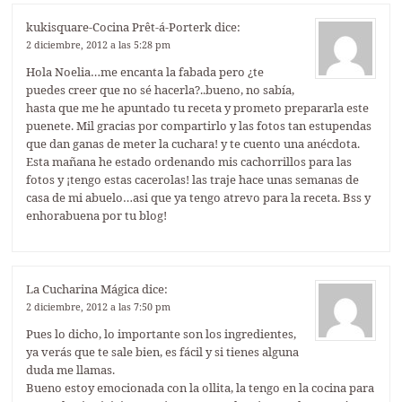
kukisquare-Cocina Prêt-á-Porterk
dice:
2 diciembre, 2012 a las 5:28 pm
Hola Noelia…me encanta la fabada pero ¿te
puedes creer que no sé hacerla?..bueno, no sabía,
hasta que me he apuntado tu receta y prometo prepararla este
puenete. Mil gracias por compartirlo y las fotos tan estupendas
que dan ganas de meter la cuchara! y te cuento una anécdota.
Esta mañana he estado ordenando mis cachorrillos para las
fotos y ¡tengo estas cacerolas! las traje hace unas semanas de
casa de mi abuelo…asi que ya tengo atrevo para la receta. Bss y
enhorabuena por tu blog!
La Cucharina Mágica
dice:
2 diciembre, 2012 a las 7:50 pm
Pues lo dicho, lo importante son los ingredientes,
ya verás que te sale bien, es fácil y si tienes alguna
duda me llamas.
Bueno estoy emocionada con la ollita, la tengo en la cocina para