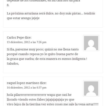
depende de los comensales, en mi casa nos da para
8.
La próxima asturiana será dulce, no doy más pistas… tendrás
que estar atengo jejeje
Carlos Pepe
dice:
13 diciembre, 2012 a las 7:26 pm
Si fia, parezme muy poco; quizá no me llena tanto
porqué cuando reposa yo le quito buena parte de
la grasa que suelta; de esta manera es menos indigesta !
Saludos,
raquel lopez martinez
dice:
14 diciembre, 2012 a las 6:37 pm
hola pilarrrrrrrrrrrrrrrrrrr wapa que casi he
llorado viendo estes fabes jajajajajajaja yo que
vivo lejos de la tierrina ver estes coses me sale la vena astur!!!!!