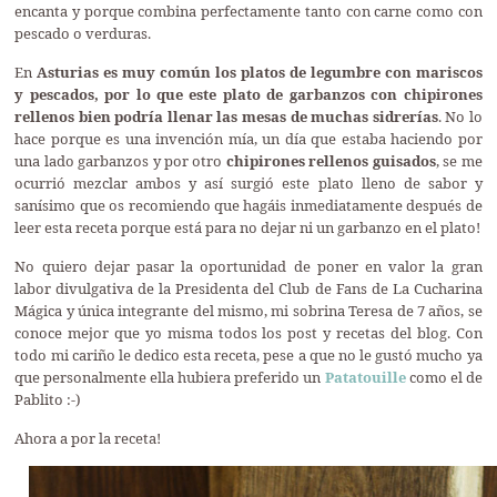
encanta y porque combina perfectamente tanto con carne como con
pescado o verduras.
En
Asturias es muy común los platos de legumbre con mariscos
y pescados, por lo que este plato de garbanzos con chipirones
rellenos bien podría llenar las mesas de muchas sidrerías
. No lo
hace porque es una invención mía, un día que estaba haciendo por
una lado garbanzos y por otro
chipirones rellenos guisados
, se me
ocurrió mezclar ambos y así surgió este plato lleno de sabor y
sanísimo que os recomiendo que hagáis inmediatamente después de
leer esta receta porque está para no dejar ni un garbanzo en el plato!
No quiero dejar pasar la oportunidad de poner en valor la gran
labor divulgativa de la Presidenta del Club de Fans de La Cucharina
Mágica y única integrante del mismo, mi sobrina Teresa de 7 años, se
conoce mejor que yo misma todos los post y recetas del blog. Con
todo mi cariño le dedico esta receta, pese a que no le gustó mucho ya
que personalmente ella hubiera preferido un
Patatouille
como el de
Pablito :-)
Ahora a por la receta!