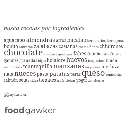
busca recetas por ingredientes
almendras
bacalao
aguacates
arroz
berberechos
berenjenas
calabazas
bonito
castañas
chipirones
cabracho
champiñones
chocolate
fabes
frambuesas
fresas
chorizo
espárragos
huevos
hojaldre
gambas
granadas
limón
higos
langostinos
manzanas
mantequilla
merluza
mandarinas
mejillones
queso
nueces
patatas
nata
pasta
peras
remolacha
setas
tomates
salmón
yogur
sidra
trufa
vieiras
zanahorias