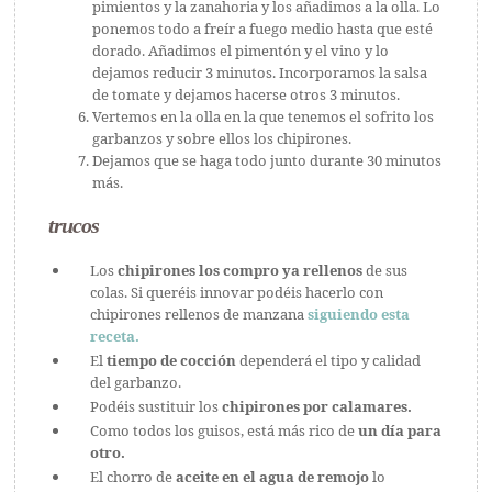
pimientos y la zanahoria y los añadimos a la olla. Lo
ponemos todo a freír a fuego medio hasta que esté
dorado. Añadimos el pimentón y el vino y lo
dejamos reducir 3 minutos. Incorporamos la salsa
de tomate y dejamos hacerse otros 3 minutos.
Vertemos en la olla en la que tenemos el sofrito los
garbanzos y sobre ellos los chipirones.
Dejamos que se haga todo junto durante 30 minutos
más.
trucos
Los
chipirones los compro ya rellenos
de sus
colas. Si queréis innovar podéis hacerlo con
chipirones rellenos de manzana
siguiendo esta
receta.
El
tiempo de cocción
dependerá el tipo y calidad
del garbanzo.
Podéis sustituir los
chipirones por calamares.
Como todos los guisos, está más rico de
un día para
otro.
El chorro de
aceite en el agua de remojo
lo