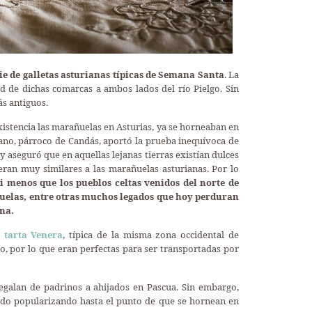
 de galletas asturianas típicas de Semana Santa
. La
ad de dichas comarcas a ambos lados del río Pielgo. Sin
s antiguos.
existencia las marañuelas en Asturias, ya se horneaban en
riano, párroco de Candás, aportó la prueba inequívoca de
 y aseguró que en aquellas lejanas tierras existían dulces
eran muy similares a las marañuelas asturianas. Por lo
 menos que los pueblos celtas venidos del norte de
ñuelas, entre otras muchos legados que hoy perduran
na.
a
tarta Venera
, típica de la misma zona occidental de
ño, por lo que eran perfectas para ser transportadas por
regalan de padrinos a ahijados en Pascua. Sin embargo,
an ido popularizando hasta el punto de que se hornean en