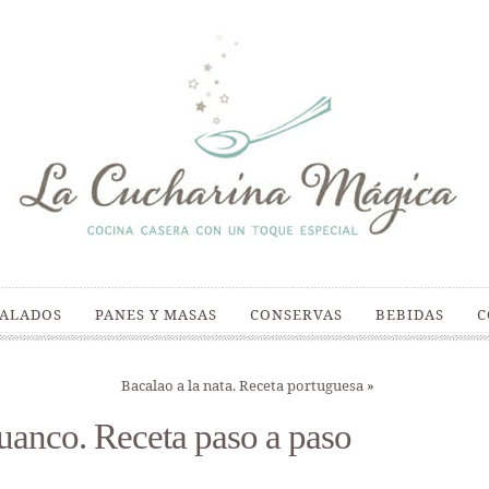
SALADOS
PANES Y MASAS
CONSERVAS
BEBIDAS
C
Bacalao a la nata. Receta portuguesa
»
anco. Receta paso a paso