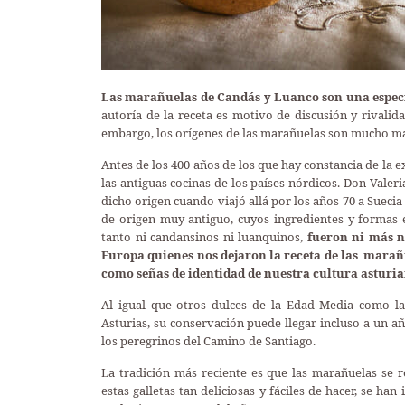
Las marañuelas de Candás y Luanco son una especie
autoría de la receta es motivo de discusión y rivalid
embargo, los orígenes de las marañuelas son mucho má
Antes de los 400 años de los que hay constancia de la 
las antiguas cocinas de los países nórdicos. Don Vale
dicho origen cuando viajó allá por los años 70 a Suecia
de origen muy antiguo, cuyos ingredientes y formas 
tanto ni candansinos ni luanquinos,
fueron ni más ni
Europa quienes nos dejaron la receta de las mara
como señas de identidad de nuestra cultura asturia
Al igual que otros dulces de la Edad Media como l
Asturias, su conservación puede llegar incluso a un a
los peregrinos del Camino de Santiago.
La tradición más reciente es que las marañuelas se 
estas galletas tan deliciosas y fáciles de hacer, se h