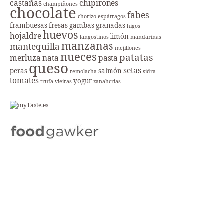
castañas
chipirones
champiñones
chocolate
fabes
chorizo
espárragos
frambuesas
fresas
gambas
granadas
higos
huevos
hojaldre
limón
langostinos
mandarinas
manzanas
mantequilla
mejillones
nueces
patatas
merluza
nata
pasta
queso
setas
peras
salmón
remolacha
sidra
tomates
yogur
trufa
vieiras
zanahorias