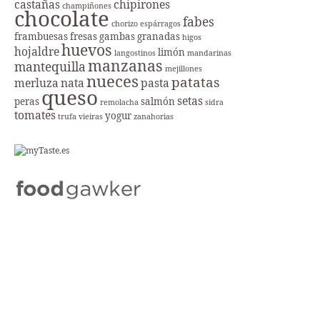
castañas
chipirones
champiñones
chocolate
fabes
chorizo
espárragos
frambuesas
fresas
gambas
granadas
higos
huevos
hojaldre
limón
langostinos
mandarinas
manzanas
mantequilla
mejillones
nueces
patatas
merluza
nata
pasta
queso
setas
peras
salmón
remolacha
sidra
tomates
yogur
trufa
vieiras
zanahorias